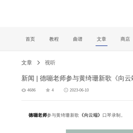
首页
教程
曲谱
文章
商店
文章
视听
新闻 | 德嘣老师参与黄绮珊新歌《向
4686
4
2023-06-10
德嘣老师
参与黄绮珊新歌
《向云端》
口琴录制。