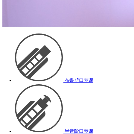
布鲁斯口琴课
半音阶口琴课