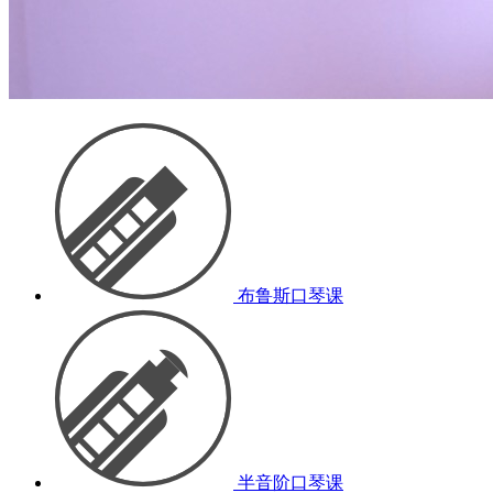
布鲁斯口琴课
半音阶口琴课